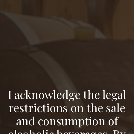
2021
14 %
OBJEM FĽAŠE
0.75 l
VŠETKY PARAMETRE
I acknowledge the legal
restrictions on the sale
and consumption of
Ďalšie vína
alcoholic beverages. By