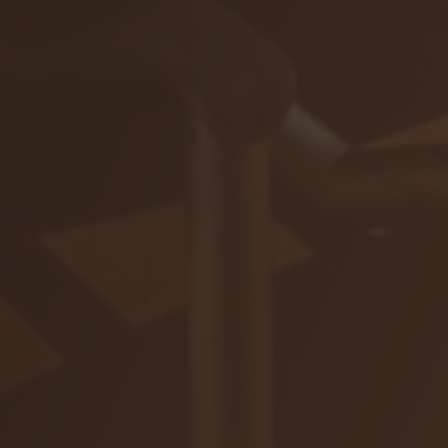
ZAR
Ochrana osobných údajov
Na stiahnutie
© 2026 VIAJUR, s. r. o.