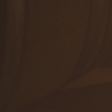
Winetours
+421 905 503 827
info@viajur.sk
Orders
Shop
Events
ALL CONTACTS