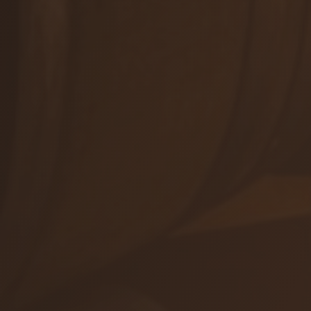
Winetours
+421 905 503 827
info@viajur.sk
Orders
Shop
Events
ALL CONTACTS