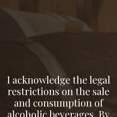
OBJEM FĽAŠE
0.75 l
VŠETKY PARAMETRE
I acknowledge the legal
restrictions on the sale
Ďalšie vína
and consumption of
alcoholic beverages. By