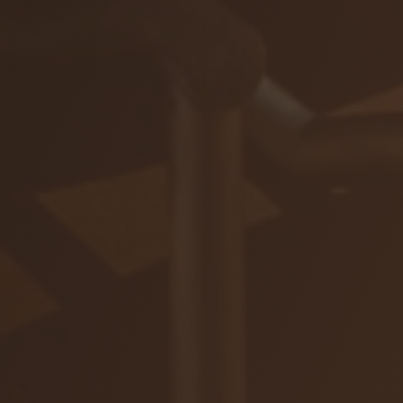
ZAR
Ochrana osobných údajov
Na stiahnutie
© 2026 VIAJUR, s. r. o.