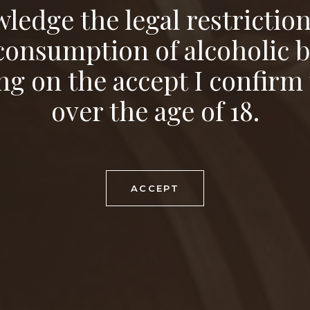
Ďalšie vína
ledge the legal restrictio
consumption of alcoholic 
ng on the accept I confirm
over the age of 18.
ACCEPT