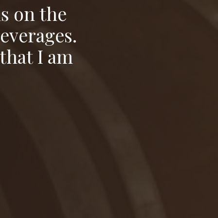
ns on the
beverages.
 that I am