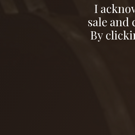
I acknow
sale and 
By clicki