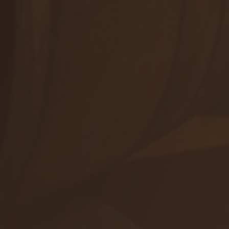
+421 905 503 827
info@viajur.sk
Orders
Shop
Events
ALL CONTACTS