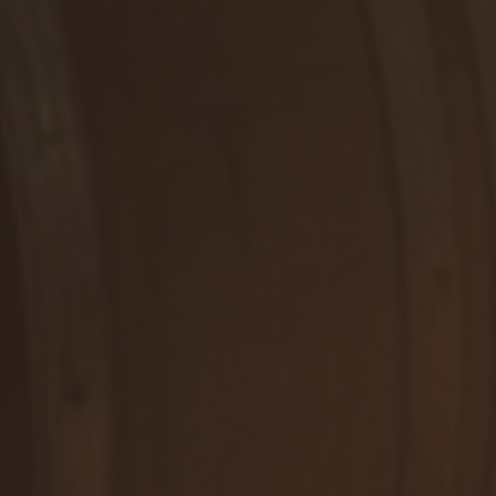
RUŽOVÉ, POLOSUCHÉ
BIELKOVINY
Rosé
≤ 0,5 g
DETAIL
SOĽ
≤ 0,01 g
WE ARE HERE FOR YOU
Contact us
Winetours