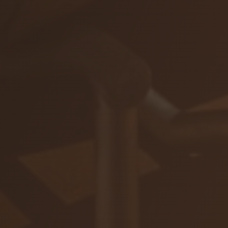
ZAR
Ochrana osobných údajov
Na stiahnutie
© 2026 VIAJUR, s. r. o.