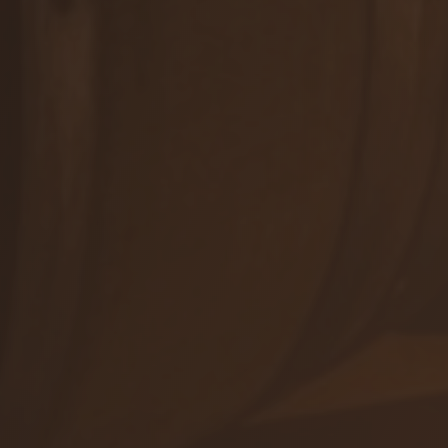
Winetours
+421 905 503 827
info@viajur.sk
Orders
Shop
Events
ALL CONTACTS