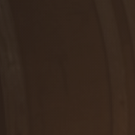
≤ 0,1 g
RUŽOVÉ, POLOSUCHÉ
SACHARIDY
0,72 g
Rosé
DETAIL
Z TOHO CUKRY
0,72 g
BIELKOVINY
≤ 0,5 g
SOĽ
≤ 0,1 g
WE ARE HERE FOR YOU
Contact us