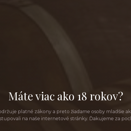
ly,
Máte viac ako 18 rokov?
držuje platné zákony a preto žiadame osoby mladšie ak
stupovali na naše internetové stránky. Ďakujeme za poc