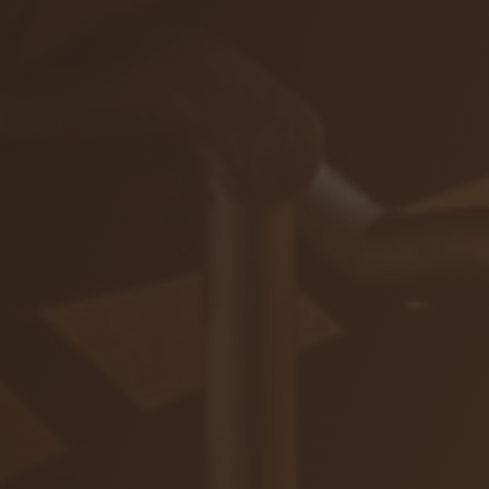
ZAR
Ochrana osobných údajov
VOP plnenie nápojov
VOP e-shop
Štatút súťaže
Nastavenie cookies
© 2026 VIAJUR, s. r. o.