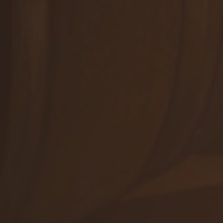
Wine tours
+421 905 503 827
info@viajur.sk
Objednávky vína
Obchod
Eventy
VŠETKY KONTAKTY